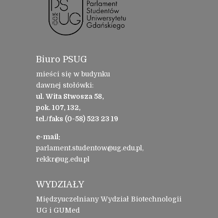
Biuro PSUG
mieści się w budynku
dawnej stołówki:
ul. Wita Stwosza 58,
pok. 107, 132,
tel./faks (0-58) 523 23 19
e-mail:
parlament.studentow@ug.edu.pl,
rekkr@ug.edu.pl
WYDZIAŁY
Międzyuczelniany Wydział Biotechnologii
UG i GUMed