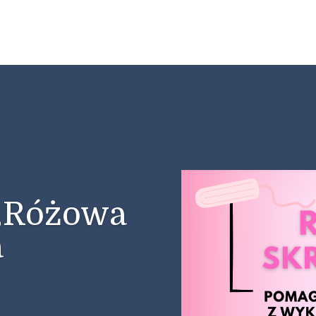
 „Różowa
a