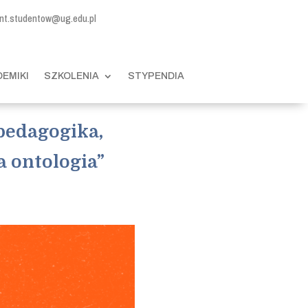
nt.studentow@ug.edu.pl
EMIKI
SZKOLENIA
STYPENDIA
pedagogika,
a ontologia”