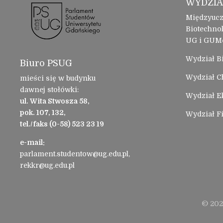
WYDZIA
Międzyucz
Biotechnol
UG i GUM
Wydział Bi
Biuro PSUG
Wydział C
mieści się w budynku
dawnej stołówki:
Wydział 
ul. Wita Stwosza 58,
pok. 107, 132,
Wydział F
tel./faks (0-58) 523 23 19
e-mail:
parlament.studentow@ug.edu.pl,
rekkr@ug.edu.pl
© 202