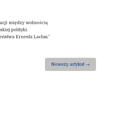
lacji między wolnością
iej polityki.
eństwa Ernesta Laclau.”
Nowszy artykuł
→