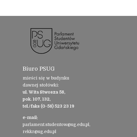
Biuro PSUG
mieści się w budynku
dawnej stołówki:
ul. Wita Stwosza 58,
pok. 107, 132,
tel./faks (0-58) 523 23 19
e-mail:
parlament.studentow@ug.edu.pl,
rekkr@ug.edu.pl