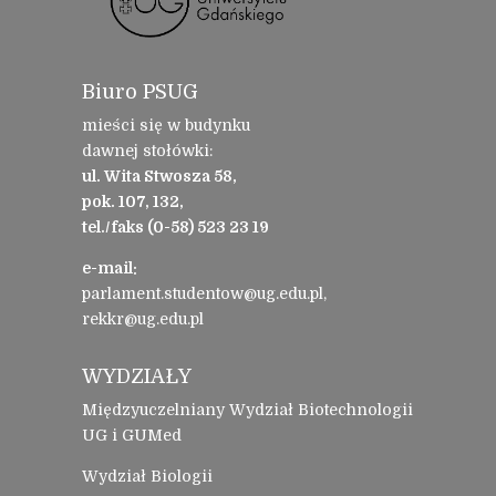
Biuro PSUG
mieści się w budynku
dawnej stołówki:
ul. Wita Stwosza 58,
pok. 107, 132,
tel./faks (0-58) 523 23 19
e-mail:
parlament.studentow@ug.edu.pl,
rekkr@ug.edu.pl
WYDZIAŁY
Międzyuczelniany Wydział Biotechnologii
UG i GUMed
Wydział Biologii