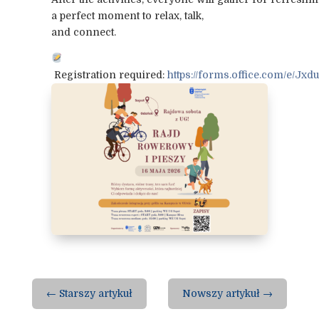
a perfect moment to relax, talk,
and connect.
Registration required:
https://forms.office.com/e/Jxd
←
Starszy artykuł
Nowszy artykuł
→