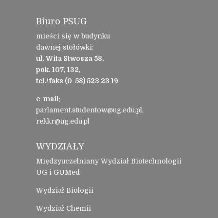
Biuro PSUG
mieści się w budynku
dawnej stołówki:
ul. Wita Stwosza 58,
pok. 107, 132,
tel./faks (0-58) 523 23 19
e-mail:
parlament.studentow@ug.edu.pl,
rekkr@ug.edu.pl
WYDZIAŁY
Międzyuczelniany Wydział Biotechnologii
UG i GUMed
Wydział Biologii
Wydział Chemii