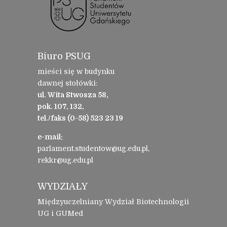
Biuro PSUG
mieści się w budynku
dawnej stołówki:
ul. Wita Stwosza 58,
pok. 107, 132,
tel./faks (0-58) 523 23 19
e-mail:
parlament.studentow@ug.edu.pl,
rekkr@ug.edu.pl
WYDZIAŁY
Międzyuczelniany Wydział Biotechnologii
UG i GUMed