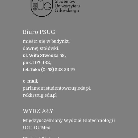
Biuro PSUG
mieści się w budynku
dawnej stołówki:
ul. Wita Stwosza 58,
pok. 107, 132,
tel./faks (0-58) 523 23 19
e-mail:
parlament.studentow@ug.edu.pl,
rekkr@ug.edu.pl
WYDZIAŁY
Międzyuczelniany Wydział Biotechnologii
UG i GUMed